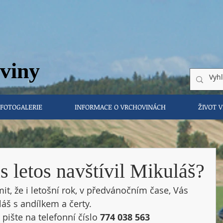
vi
ny
FOTOGALERIE
INFORMACE O VRCHOVINÁCH
ŽIVOT 
 letos navštívil Mikuláš?
, že i letošní rok, v předvánočním čase, Vás 
áš s andílkem a čerty. 
 pište na telefonní číslo 
774 038 563