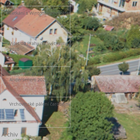
Setkání s Wintonovým dítětem
Výlet do Prahy na Svět knihy
2026
Ohlédnutí za Nocí s
Andersenem 2026
Vrchovinské pálení čarodějnic
Archiv