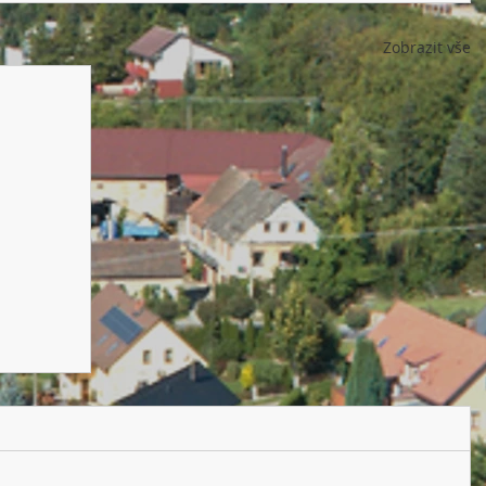
Zobrazit vše
krajinu
ry,