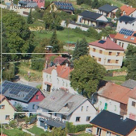
"Nechcete se nechat napálit?"
- FOTOGRAFIE
Dětský den 13. 6. 2026
Podpůrná skupina pro pečující
Nechcete se nechat napálit od
podvodníků?
Poděkování za sbírku pro
Ukrajince