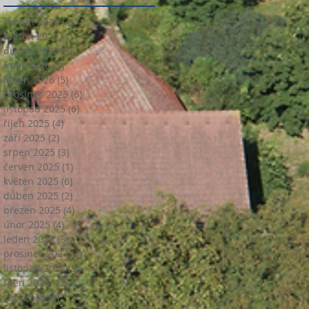
červen 2026
(4)
4 příspěvky
květen 2026
(1)
1 příspěvek
duben 2026
(6)
6 příspěvků
únor 2026
(3)
3 příspěvky
leden 2026
(5)
5 příspěvků
prosinec 2025
(6)
6 příspěvků
listopad 2025
(6)
6 příspěvků
říjen 2025
(4)
4 příspěvky
září 2025
(2)
2 příspěvky
srpen 2025
(3)
3 příspěvky
červen 2025
(1)
1 příspěvek
květen 2025
(6)
6 příspěvků
duben 2025
(2)
2 příspěvky
březen 2025
(4)
4 příspěvky
únor 2025
(4)
4 příspěvky
leden 2025
(3)
3 příspěvky
prosinec 2024
(3)
3 příspěvky
listopad 2024
(5)
5 příspěvků
říjen 2024
(1)
1 příspěvek
září 2024
(2)
2 příspěvky