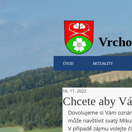
Vrcho
ÚVOD
AKTUALITY
16. 11. 2022
Chcete aby Vás
Dovolujeme si Vám oznámit
může navštívit svatý Mikul
V případě zájmu volejte či