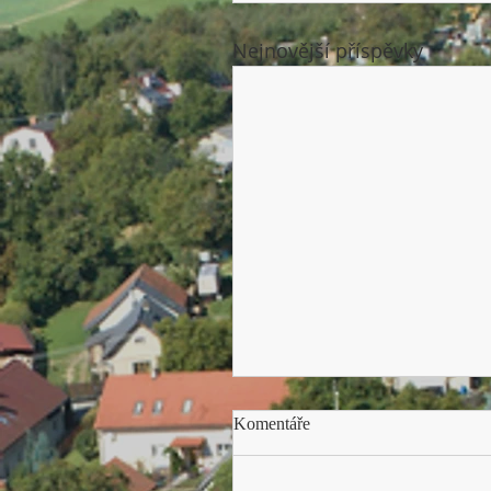
Nejnovější příspěvky
Pokračování ve sbírce pro U
Komentáře
Chvála Kristu! Moc děkuji za
všechnu pomoc - finanční da