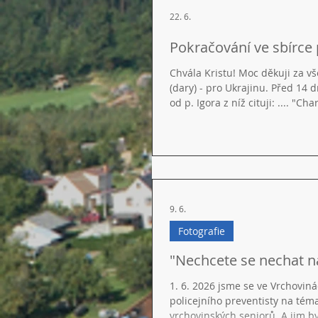
22. 6.
Pokračování ve sbírce 
Chvála Kristu! Moc děkuji za v
(dary) - pro Ukrajinu. Před 14 d
od p. Igora z níž cituji: .... 
vyjadřuje vděčnost za spoluprác
na pořízení oken pro Hospic. 
9. 6.
Fotografie
"Nechcete se nechat n
1. 6. 2026 jsme se ve Vrchoviná
policejního preventisty na tém
vrchovinských seniorů. A jim 