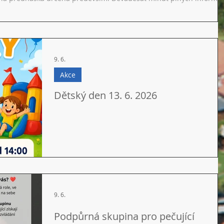
eněženku v nákupním košíku, ale hlavně kybernetické podvody. Být 
t, poradit se v rodině . Věřím, že účastníci přednášky budou
9. 6.
Akce
Dětský den 13. 6. 2026
9. 6.
Podpůrná skupina pro pečující