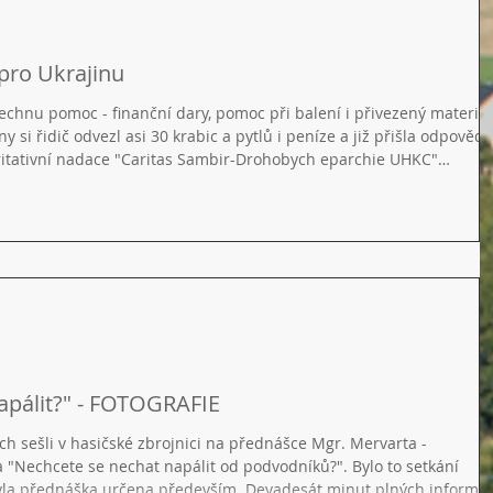
pro Ukrajinu
šechnu pomoc - finanční dary, pomoc při balení i přivezený materiál
ny si řidič odvezl asi 30 krabic a pytlů i peníze a již přišla odpověď
"Charitativní nadace "Caritas Sambir-Drohobych eparchie UHKC"
i, podporu a štědrý finanční dar ve výši 15 000 Kč, který bude využ
Děkujeme za váš zájem, důvěru a příspěvek na společnou d
apálit?" - FOTOGRAFIE
ch sešli v hasičské zbrojnici na přednášce Mgr. Mervarta -
a "Nechcete se nechat napálit od podvodníků?". Bylo to setkání
byla přednáška určena především. Devadesát minut plných informac