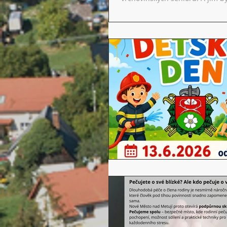
na co si dát pozor. Nejen na p
střehu, vše si pečlivě rozmýšle
obezřetnější