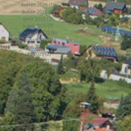
květen 2026
(1)
1 příspěvek
duben 2026
(6)
6 příspěvků
únor 2026
(3)
3 příspěvky
leden 2026
(5)
5 příspěvků
prosinec 2025
(6)
6 příspěvků
listopad 2025
(6)
6 příspěvků
říjen 2025
(4)
4 příspěvky
it
září 2025
(2)
2 příspěvky
srpen 2025
(3)
3 příspěvky
červen 2025
(1)
1 příspěvek
květen 2025
(6)
6 příspěvků
duben 2025
(2)
2 příspěvky
březen 2025
(4)
4 příspěvky
únor 2025
(4)
4 příspěvky
leden 2025
(3)
3 příspěvky
prosinec 2024
(3)
3 příspěvky
listopad 2024
(5)
5 příspěvků
říjen 2024
(1)
1 příspěvek
í