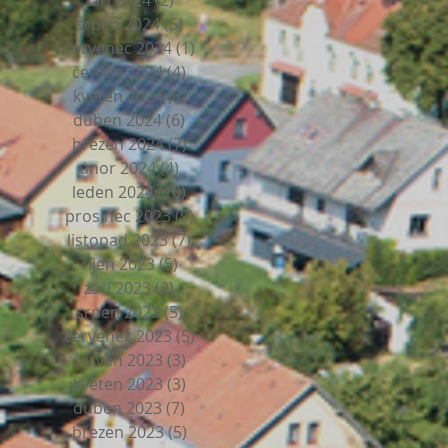
září 2024
(2)
2 příspěvky
ve
srpen 2024
(5)
5 příspěvků
červenec 2024
(1)
1 příspěvek
červen 2024
(4)
4 příspěvky
květen 2024
(8)
8 příspěvků
duben 2024
(6)
6 příspěvků
březen 2024
(7)
7 příspěvků
únor 2024
(4)
4 příspěvky
leden 2024
(10)
10 příspěvků
prosinec 2023
(9)
9 příspěvků
listopad 2023
(7)
7 příspěvků
říjen 2023
(5)
5 příspěvků
září 2023
(2)
2 příspěvky
srpen 2023
(5)
5 příspěvků
červenec 2023
(5)
5 příspěvků
červen 2023
(3)
3 příspěvky
květen 2023
(3)
3 příspěvky
duben 2023
(7)
7 příspěvků
březen 2023
(5)
5 příspěvků