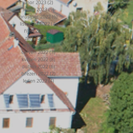
únor 2023
(2)
2 příspěvky
leden 2023
(9)
9 příspěvků
prosinec 2022
(6)
6 příspěvků
listopad 2022
(4)
4 příspěvky
říjen 2022
(3)
3 příspěvky
září 2022
(4)
4 příspěvky
srpen 2022
(2)
2 příspěvky
červen 2022
(3)
3 příspěvky
květen 2022
(8)
8 příspěvků
duben 2022
(6)
6 příspěvků
březen 2022
(2)
2 příspěvky
leden 2022
(4)
4 příspěvky