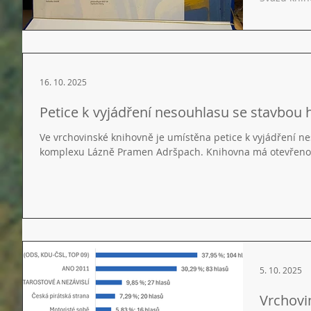
titul Knih
vrchovinské
uznání za
knihovnictv
na slavnos
16. 10. 2025
knihovně v
představit
Petice k vyjádření nesouhlasu se stavbou 
a jejich zři
Ve vrchovinské knihovně je umístěna petice k vyjádření nesouhlasu se stavbou hotelového
komplexu Lázně Pramen Adršpach. Kn
5. 10. 2025
Vrchovi