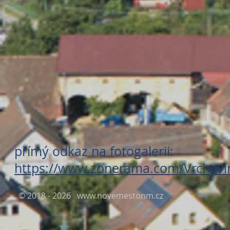
přímý odkaz na fotogalerii:
https://www.zonerama.com/Vrchovi
© 2018 - 2026
www.novemestonm.cz