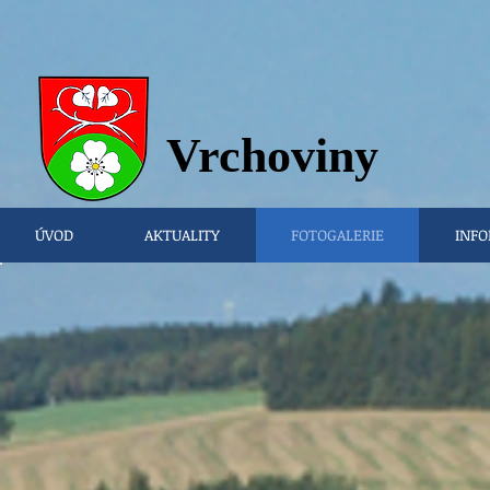
Vrchovi
ny
ÚVOD
AKTUALITY
FOTOGALERIE
INFO