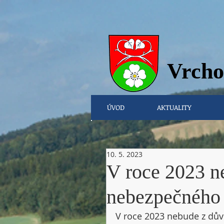
Vrcho
ÚVOD
AKTUALITY
10. 5. 2023
V roce 2023 n
nebezpečného
V roce 2023 nebude z dův