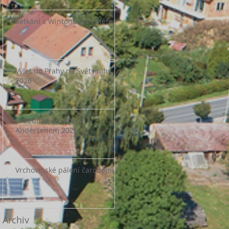
Setkání s Wintonovým dítětem
Výlet do Prahy na Svět knihy
2026
Ohlédnutí za Nocí s
Andersenem 2026
Vrchovinské pálení čarodějnic
Archiv