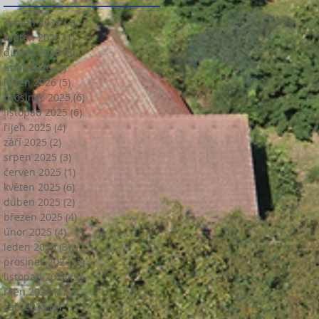
červen 2026
(4)
4 příspěvky
květen 2026
(1)
1 příspěvek
duben 2026
(6)
6 příspěvků
únor 2026
(3)
3 příspěvky
leden 2026
(5)
5 příspěvků
prosinec 2025
(6)
6 příspěvků
listopad 2025
(6)
6 příspěvků
říjen 2025
(4)
4 příspěvky
září 2025
(2)
2 příspěvky
srpen 2025
(3)
3 příspěvky
červen 2025
(1)
1 příspěvek
květen 2025
(6)
6 příspěvků
duben 2025
(2)
2 příspěvky
březen 2025
(4)
4 příspěvky
únor 2025
(4)
4 příspěvky
leden 2025
(3)
3 příspěvky
prosinec 2024
(3)
3 příspěvky
listopad 2024
(5)
5 příspěvků
říjen 2024
(1)
1 příspěvek
září 2024
(2)
2 příspěvky