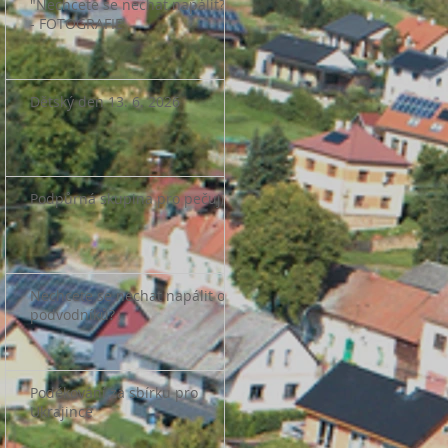
"Nechcete se nechat napálit?"
- FOTOGRAFIE
Dětský den 13. 6. 2026
Podpůrná skupina pro pečující
Nechcete se nechat napálit od
podvodníků?
Poděkování za sbírku pro
Ukrajince