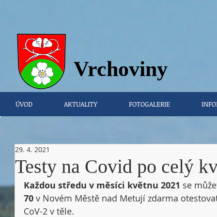
Vrchovi
ny
ÚVOD
AKTUALITY
FOTOGALERIE
INFO
29. 4. 2021
Testy na Covid po celý kv
Každou středu v měsíci květnu 2021
 se může
70
 v Novém Městě nad Metují zdarma otestovat
CoV-2 v těle. 