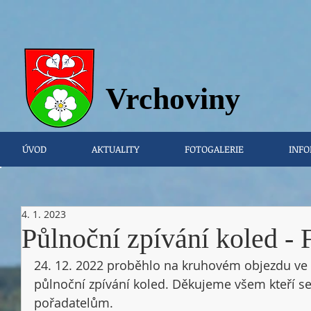
Vrchovi
ny
ÚVOD
AKTUALITY
FOTOGALERIE
INFO
4. 1. 2023
Půlnoční zpívání koled
24. 12. 2022 proběhlo na kruhovém objezdu ve V
půlnoční zpívání koled. Děkujeme všem kteří se 
pořadatelům. 