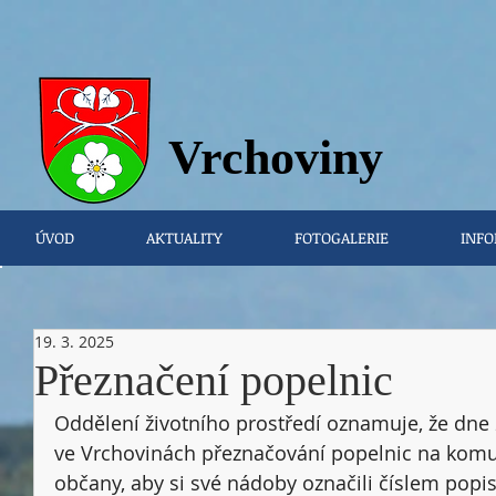
Vrchovi
ny
ÚVOD
AKTUALITY
FOTOGALERIE
INFO
19. 3. 2025
Přeznačení popelnic
Oddělení životního prostředí oznamuje, že dne
ve Vrchovinách přeznačování popelnic na komu
občany, aby si své nádoby označili číslem popi