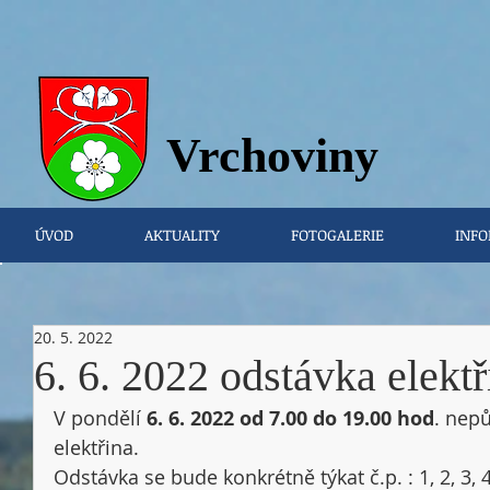
Vrchovi
ny
ÚVOD
AKTUALITY
FOTOGALERIE
INFO
20. 5. 2022
6. 6. 2022 odstávka elektř
V pondělí 
6. 6. 2022 od 7.00 do 19.00 hod
. nepů
elektřina. 
Odstávka se bude konkrétně týkat č.p. : 1, 2, 3, 4, 