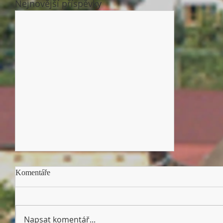
Nejnovější příspěvky
Pokračování ve sbírce pro Ukrajinu
Komentáře
Chvála Kristu! Moc děkuji za
všechnu pomoc - finanční dary,
pomoc při balení i přivezený
Napsat komentář...