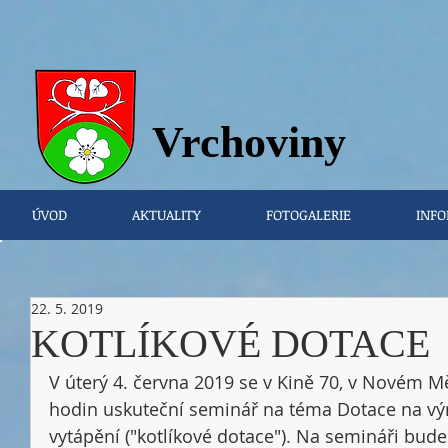
Vrchovi
ny
ÚVOD
AKTUALITY
FOTOGALERIE
INFO
22. 5. 2019
KOTLÍKOVÉ DOTACE
V úterý 4. června 2019 se v Kině 70, v Novém M
hodin uskuteční seminář na téma Dotace na vý
vytápění ("kotlíkové dotace"). Na semináři bud