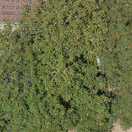
květen 2025
(6)
6 příspěvků
duben 2025
(2)
2 příspěvky
březen 2025
(4)
4 příspěvky
únor 2025
(4)
4 příspěvky
leden 2025
(3)
3 příspěvky
prosinec 2024
(3)
3 příspěvky
listopad 2024
(5)
5 příspěvků
říjen 2024
(1)
1 příspěvek
září 2024
(2)
2 příspěvky
srpen 2024
(5)
5 příspěvků
červenec 2024
(1)
1 příspěvek
červen 2024
(4)
4 příspěvky
květen 2024
(8)
8 příspěvků
duben 2024
(6)
6 příspěvků
březen 2024
(7)
7 příspěvků
únor 2024
(4)
4 příspěvky
leden 2024
(10)
10 příspěvků
prosinec 2023
(9)
9 příspěvků
listopad 2023
(7)
7 příspěvků
říjen 2023
(5)
5 příspěvků
září 2023
(2)
2 příspěvky
srpen 2023
(5)
5 příspěvků