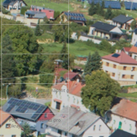
"Nechcete se nechat napálit?"
- FOTOGRAFIE
Dětský den 13. 6. 2026
Podpůrná skupina pro pečující
Nechcete se nechat napálit od
podvodníků?
Poděkování za sbírku pro
Ukrajince