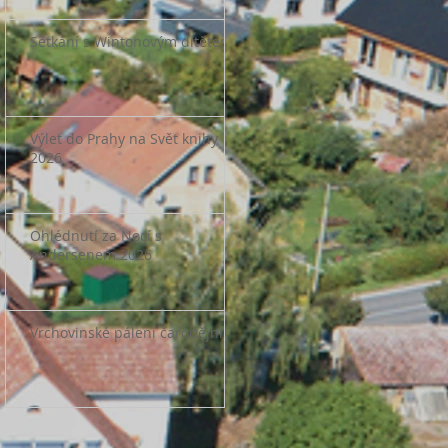
Setkání s Wintonovým dítětem
Výlet do Prahy na Svět knihy
2026
Ohlédnutí za Nocí s
Andersenem 2026
Vrchovinské pálení čarodějnic