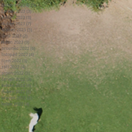
červenec 2023
(5)
5 příspěvků
červen 2023
(3)
3 příspěvky
květen 2023
(3)
3 příspěvky
duben 2023
(7)
7 příspěvků
březen 2023
(5)
5 příspěvků
únor 2023
(2)
2 příspěvky
leden 2023
(9)
9 příspěvků
prosinec 2022
(6)
6 příspěvků
listopad 2022
(4)
4 příspěvky
říjen 2022
(3)
3 příspěvky
září 2022
(4)
4 příspěvky
srpen 2022
(2)
2 příspěvky
červen 2022
(3)
3 příspěvky
květen 2022
(8)
8 příspěvků
duben 2022
(6)
6 příspěvků
březen 2022
(2)
2 příspěvky
leden 2022
(4)
4 příspěvky