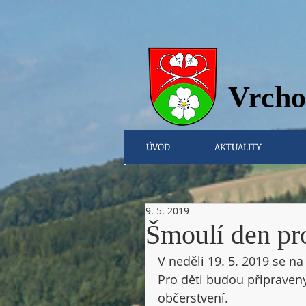
Vrcho
ÚVOD
AKTUALITY
9. 5. 2019
Šmoulí den pro
V neděli 19. 5. 2019 se n
Pro děti budou připraveny
občerstvení. 