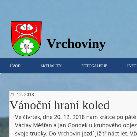
Vrchovi
ny
ÚVOD
AKTUALITY
FOTOGALERIE
INFO
21. 12. 2018
Vánoční hraní koled
Ve čtvrtek, dne 20. 12. 2018 nám krátce po páté
Václav Měšťan a Jan Gondek u kruhového objez
svoje trubky. Do Vrchovin jezdí již třináct let. V