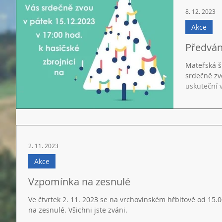
8. 12. 2023
Akce
Předván
Mateřská š
srdečně zv
uskuteční v
2. 11. 2023
Akce
Vzpomínka na zesnulé
Ve čtvrtek 2. 11. 2023 se na vrchovinském hřbitově od 15.0
na zesnulé. Všichni jste zváni.