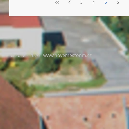
3
4
5
6
© 2018 - 2026
www.novemestonm.cz