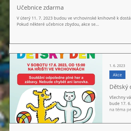
Učebnice zdarma
V úterý 11. 7. 2023 budou ve vrchovinské knihovně k dostá
Pokud některé učebnice zbydou, akce se...
1. 6. 2023
Akce
Dětský 
Všechny vá
bude 17. 6
na téma pej