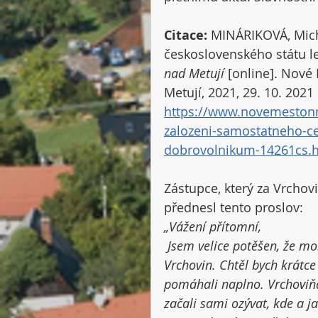
Citace:
 MINÁRIKOVÁ, Mich
československého státu le
nad Metují
 [online]. Nov
Metují, 2021, 29. 10. 2021 
https://www.novemestonm
zalozeni-samostatneho-ce
dobrovolnikum-14261cs.
Zástupce, který za Vrcho
přednesl tento proslov: 
„Vážení přítomní,
 Jsem velice potěšen, že mohu převzít ocenění, které patří všem obyvatelům 
Vrchovin. Chtěl bych krátce
pomáhali naplno. Vrchoviňác
začali sami ozývat, kde a 