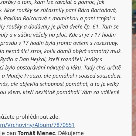
 zprávy o tom, kam lze zavolat o pomoc, jak 
y. Akce roušky se zúčastnily paní Bára Bartoňová, 
, Pavlína Balcarová s maminkou a paní tchýní a 
ly roušky a dodávaly je před dveře čp. 61. Tam se 
ly a v sáčku věšely na plot. Kde si je v 17 hodin 
pravdu v 17 hodin byla fronta ovšem s rozestupy. 
din nemá šicí stroj, kolik domů obývá samotný muž. 
ydlo a Dan Hejkal, kteří roznášeli letáky s 
 bylo obstarávání nákupů a léku. Tady chci určitě 
 a Matěje Prouzu, ale pomáhal i soused sousedovi. 
 nás, ale objevila schopnost pomáhat, a to je velký 
dnou všem, kteří nezištně pomáhali Vám za udělené 
 můžete prohlédnout zde: 
om/Vrchoviny/Album/7870551
je pan 
Tomáš Menec
. Děkujeme