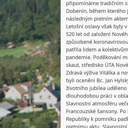
připomínáme tradičním s
Dobenín, během kterého 
následným pietním aktem
Letošní oslavy však byly
520 let od založení Novéh
způsobené koronavirovou 
patřila lidem a kolektivům
pandemie. Poděkování měst
skaut, středisko ÚTA Nové
Zdravá výživa Vitálka a n
byli oceněni Bc. Jan Hylský 
životního jubilea uděleno
dlouhodobou práci v oblas
Slavnostní atmosféru več
Francouzské šansony. Po 
Republiky k pomníku padlý
pietnímu aktu. Slavnostní