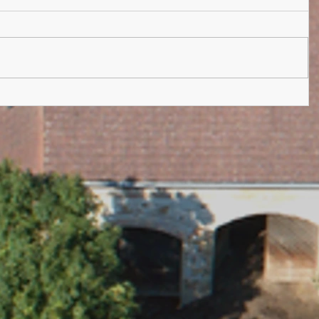
vinách
téma
 od
ní