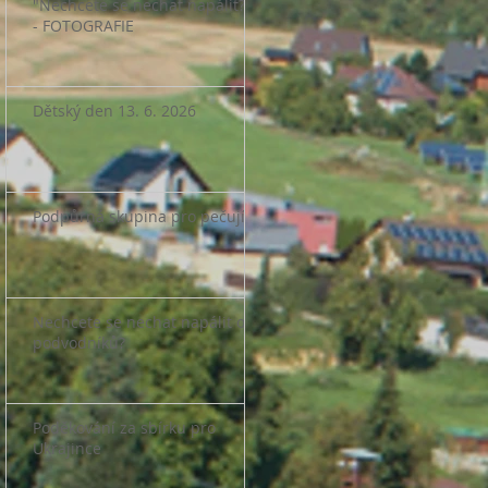
"Nechcete se nechat napálit?"
- FOTOGRAFIE
Dětský den 13. 6. 2026
Podpůrná skupina pro pečující
Nechcete se nechat napálit od
podvodníků?
Poděkování za sbírku pro
Ukrajince