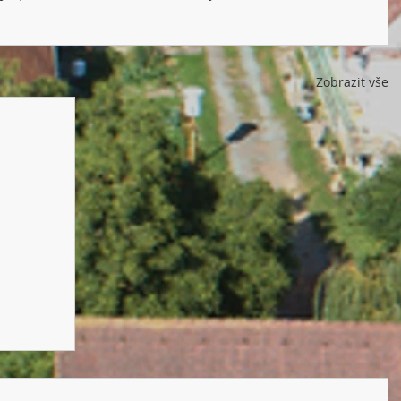
Zobrazit vše
" -