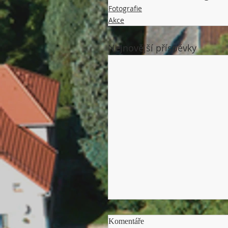
Fotografie
Akce
Nejnovější příspěvky
"Nechcete se nechat napálit?
Komentáře
FOTOGRAFIE