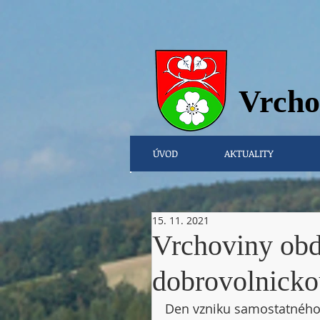
Vrcho
ÚVOD
AKTUALITY
15. 11. 2021
Vrchoviny obd
dobrovolnick
Den vzniku samostatného