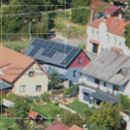
Setkání s Wintonovým dítětem
Výlet do Prahy na Svět knihy
2026
Ohlédnutí za Nocí s
Andersenem 2026
Vrchovinské pálení čarodějnic