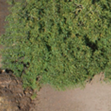
červen 2025
(1)
1 příspěvek
květen 2025
(6)
6 příspěvků
duben 2025
(2)
2 příspěvky
březen 2025
(4)
4 příspěvky
únor 2025
(4)
4 příspěvky
leden 2025
(3)
3 příspěvky
prosinec 2024
(3)
3 příspěvky
listopad 2024
(5)
5 příspěvků
říjen 2024
(1)
1 příspěvek
září 2024
(2)
2 příspěvky
srpen 2024
(5)
5 příspěvků
červenec 2024
(1)
1 příspěvek
červen 2024
(4)
4 příspěvky
květen 2024
(8)
8 příspěvků
duben 2024
(6)
6 příspěvků
březen 2024
(7)
7 příspěvků
únor 2024
(4)
4 příspěvky
leden 2024
(10)
10 příspěvků
prosinec 2023
(9)
9 příspěvků
listopad 2023
(7)
7 příspěvků
říjen 2023
(5)
5 příspěvků
září 2023
(2)
2 příspěvky