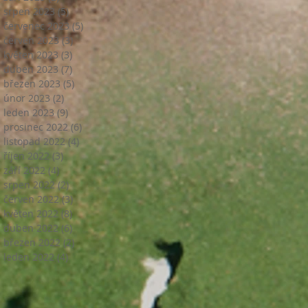
srpen 2023
(5)
5 příspěvků
červenec 2023
(5)
5 příspěvků
červen 2023
(3)
3 příspěvky
květen 2023
(3)
3 příspěvky
duben 2023
(7)
7 příspěvků
březen 2023
(5)
5 příspěvků
únor 2023
(2)
2 příspěvky
leden 2023
(9)
9 příspěvků
prosinec 2022
(6)
6 příspěvků
listopad 2022
(4)
4 příspěvky
říjen 2022
(3)
3 příspěvky
září 2022
(4)
4 příspěvky
srpen 2022
(2)
2 příspěvky
červen 2022
(3)
3 příspěvky
květen 2022
(8)
8 příspěvků
duben 2022
(6)
6 příspěvků
březen 2022
(2)
2 příspěvky
leden 2022
(4)
4 příspěvky