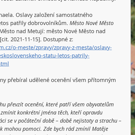
aela. Oslavy založení samostatného 
tos patřily dobrovolníkům. 
Město Nové Město 
é Město nad Metují: město Nové Město nad 
[cit. 2021-11-15]. Dostupné z: 
.cz/o-meste/zpravy/zpravy-z-mesta/oslavy-
skoslovenskeho-statu-letos-patrily-
html
viny přebíral udělené ocenění všem přítomným 
 zmínit konkrétní jména těch, kteří opravdu 
i se v počáteční době – době nejistoty a strachu – 
jak mohou pomoci. Zde bych rád zmínil Matěje 