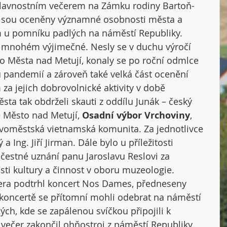
lavnostním večerem na Zámku rodiny Bartoň-
jsou oceněny významné osobnosti města a 
 u pomníku padlých na náměstí Republiky. 
 v mnohém výjimečné. Nesly se v duchu výročí 
o Města nad Metují, konaly se po roční odmlce 
pandemií a zároveň také velká část ocenění 
 za jejich dobrovolnické aktivity v době 
a tak obdrželi skauti z oddílu Junák – český 
 Město nad Metují, 
Osadní výbor Vrchoviny
, 
ovoměstská vietnamská komunita. Za jednotlivce 
a Ing. Jiří Jirman. Dále bylo u příležitosti 
 čestné uznání panu Jaroslavu Reslovi za 
ti kultury a činnost v oboru muzeologie.
era podtrhl koncert Nos Dames, předneseny 
koncertě se přítomní mohli odebrat na náměstí 
ch, kde se zapálenou svíčkou připojili k 
 večer zakončil ohňostroj z náměstí Republiky.