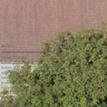
Archiv
červen 2026
(4)
4 příspěvky
květen 2026
(1)
1 příspěvek
duben 2026
(6)
6 příspěvků
únor 2026
(3)
3 příspěvky
leden 2026
(5)
5 příspěvků
prosinec 2025
(6)
6 příspěvků
listopad 2025
(6)
6 příspěvků
říjen 2025
(4)
4 příspěvky
září 2025
(2)
2 příspěvky
srpen 2025
(3)
3 příspěvky