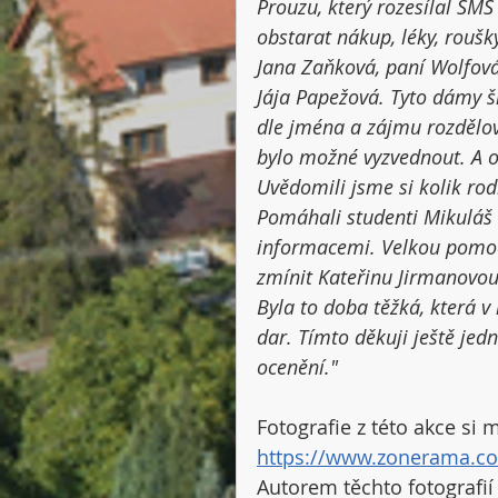
Prouzu, který rozesílal SMS
obstarat nákup, léky, roušk
Jana Zaňková, paní Wolfová
Jája Papežová. Tyto dámy ši
dle jména a zájmu rozdělova
bylo možné vyzvednout. A o
Uvědomili jsme si kolik ro
Pomáhali studenti Mikuláš R
informacemi. Velkou pomocí
zmínit Kateřinu Jirmanovou
Byla to doba těžká, která v
dar. Tímto děkuji ještě je
ocenění."
Fotografie z této akce si
https://www.zonerama.c
Autorem těchto fotografií 