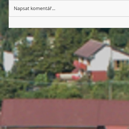
Napsat komentář...
Nechcete se nechat napálit od
podvodníků?