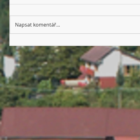
Napsat komentář...
Nechcete se nechat napálit od
podvodníků?