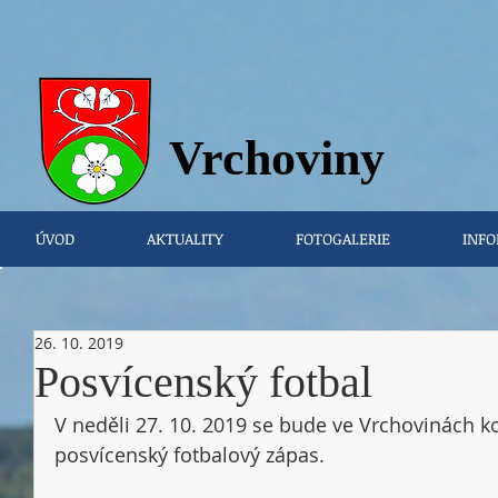
Vrchovi
ny
ÚVOD
AKTUALITY
FOTOGALERIE
INFO
26. 10. 2019
Posvícenský fotbal
V neděli 27. 10. 2019 se bude ve Vrchovinách kona
posvícenský fotbalový zápas. 