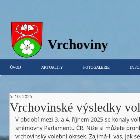
Vrchovi
ny
ÚVOD
AKTUALITY
FOTOGALERIE
INFO
5. 10. 2025
Vrchovinské výsledky vo
V období mezi 3. a 4. říjnem 2025 se konaly vo
sněmovny Parlamentu ČR. Níže si můžete prohl
vrchovinský volební okrsek. Zajímá-li vás, jak se