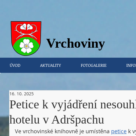
Vrchovi
ny
ÚVOD
AKTUALITY
FOTOGALERIE
INFO
16. 10. 2025
Petice k vyjádření nesouh
hotelu v Adršpachu
Ve vrchovinské knihovně je umístěna 
petice
 k 