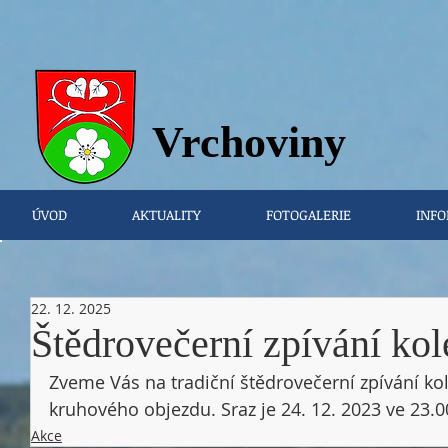
Vrchovi
ny
ÚVOD
AKTUALITY
FOTOGALERIE
INFO
22. 12. 2025
Štědrovečerní zpívání kol
Zveme Vás na tradiční štědrovečerní zpívání ko
kruhového objezdu. Sraz je 24. 12. 2023 ve 23.
Akce